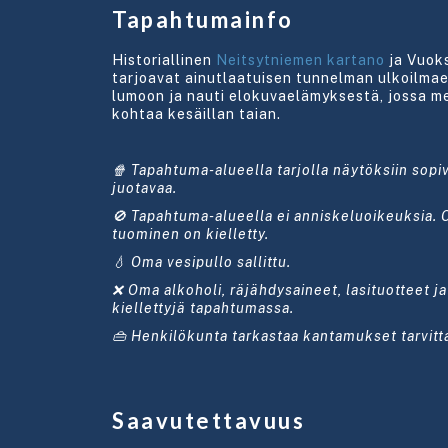
Tapahtumainfo
Historiallinen
Neitsytniemen kartano
ja Vuok
tarjoavat ainutlaatuisen tunnelman ulkoilmae
lumoon ja nauti elokuvaelämyksestä, jossa m
kohtaa kesäillan taian.
🍿 Tapahtuma-alueella tarjolla näytöksiin sopi
juotavaa.
🚫 Tapahtuma-alueella ei anniskeluoikeuksia. 
tuominen on kielletty.
💧 Oma vesipullo sallittu.
❌ Oma alkoholi, räjähdysaineet, lasituotteet ja
kiellettyjä tapahtumassa.
👜 Henkilökunta tarkastaa kantamukset tarvitt
Saavutettavuus