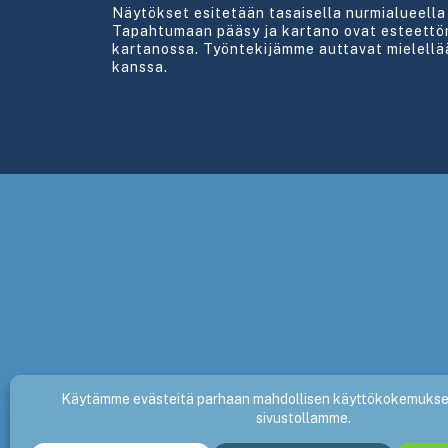
Näytökset esitetään tasaisella nurmialueella 
Tapahtumaan pääsy ja kartano ovat esteettöm
kartanossa. Työntekijämme auttavat mielell
kanssa.
Tietosuojakäytännöt
Ehdot