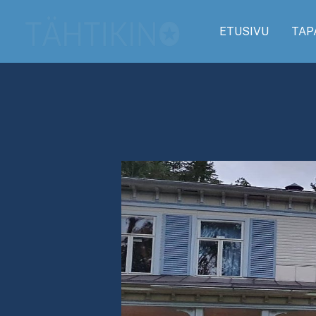
Siirry
sisältöön
ETUSIVU
TAP