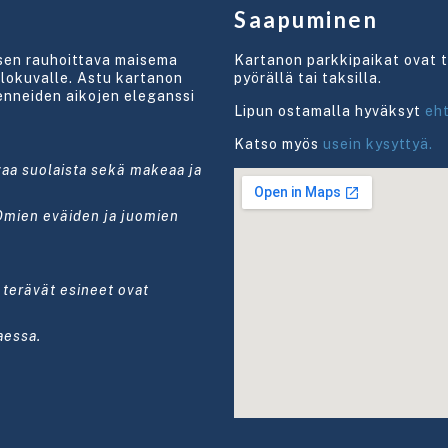
Saapuminen
sen rauhoittava maisema
Kartanon parkkipaikat ovat
lokuvalle. Astu kartanon
pyörällä tai taksilla.
enneiden aikojen eleganssi
Lipun ostamalla hyväksyt
eh
Katso myös
usein kysyttyä.
vaa suolaista sekä
makeaa ja
Omien eväiden ja juomien
 terävät esineet ovat
aessa.