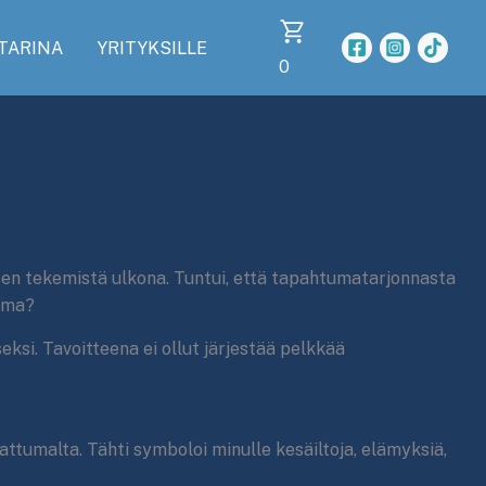
TARINA
YRITYKSILLE
0
sen tekemistä ulkona. Tuntui, että tapahtumatarjonnasta
tuma?
ksi. Tavoitteena ei ollut järjestää pelkkää
ttumalta. Tähti symboloi minulle kesäiltoja, elämyksiä,