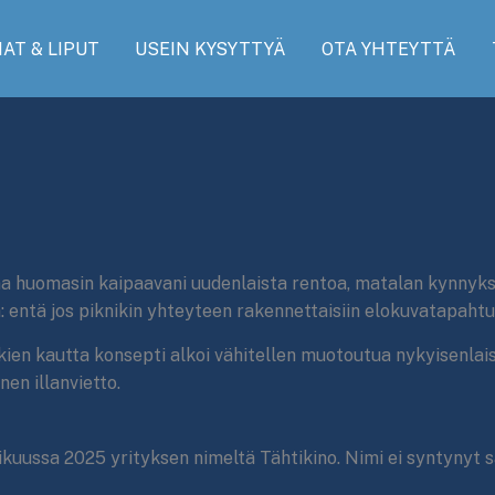
AT & LIPUT
USEIN KYSYTTYÄ
OTA YHTEYTTÄ
ona huomasin kaipaavani uudenlaista rentoa, matalan kynnyk
sta: entä jos piknikin yhteyteen rakennettaisiin elokuvatapah
en kautta konsepti alkoi vähitellen muotoutua nykyisenlaise
en illanvietto.
uussa 2025 yrityksen nimeltä Tähtikino. Nimi ei syntynyt sa