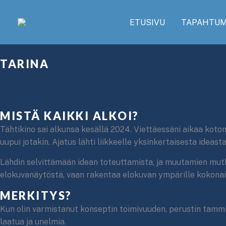
Siirry
sisältöön
ETUSIVU
TAPAHTUM
TARINA
MISTÄ KAIKKI ALKOI?
Tähtikino sai alkunsa kesällä 2024. Viettäessäni aikaa kot
uupui jotakin. Ajatus lähti liikkeelle yksinkertaisesta idea
Lähdin selvittämään idean toteuttamista, ja muutamien mutki
elokuvanäytöstä, vaan rakentaa elokuvan ympärille kokonain
MERKITYS?
Kun olin varmistanut konseptin toimivuuden, perustin tammik
laatua ja unelmia.