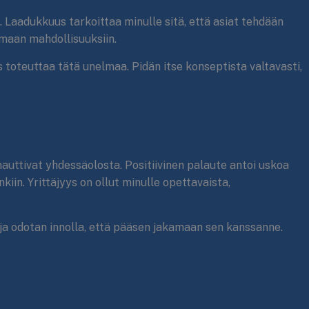
a. Laadukkuus tarkoittaa minulle sitä, että asiat tehdään
maan mahdollisuuksiin.
us toteuttaa tätä unelmaa. Pidän itse konseptista valtavasti,
nauttivat yhdessäolosta. Positiivinen palaute antoi uskoa
n. Yrittäjyys on ollut minulle opettavaista,
, ja odotan innolla, että pääsen jakamaan sen kanssanne.