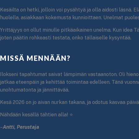
Kesäilta on hetki, jolloin voi pysähtyä ja olla aidosti läsnä.
huolella, asiakkaan kokemusta kunnioittaen. Unelmat puole
Yrittäjyys on ollut minulle pitkäaikainen unelma. Kun idea Tä
joten päätin rohkeasti testata, onko tällaiselle kysyntää.
MISSÄ MENNÄÄN?
Ilokseni tapahtumat saivat lämpimän vastaanoton. Oli hienoa 
jatkaa eteenpäin ja kehittää toimintaa edelleen. Tänä vuonn
unohtumatonta ja jännittävää.
Kesä 2026 on jo aivan nurkan takana, ja odotus kasvaa päivä 
Nähdään kesällä tähtien alla! ⭐
–
Antti, Perustaja