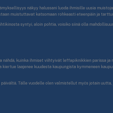
 Elämyksellisyys näkyy halussani luoda ihmisille uusia muistoj
staan muistuttavat katsomaan rohkeasti eteenpäin ja tarttu
htikinosta syntyi, aloin pohtia, voisiko siinä olla mahdollisu
nähdä, kuinka ihmiset viihtyivät leffapiknikkien parissa ja 
a kiertue laajenee kuudesta kaupungista kymmeneen kaupunkii
päivältä. Tälle vuodelle olen valmistellut myös jotain uutta